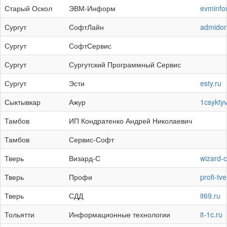
Старый Оскол
ЭВМ-Информ
evminfo
Сургут
СофтЛайн
admido
Сургут
СофтСервис
Сургут
Сургутский Программный Сервис
Сургут
Эсти
esty.ru
Сыктывкар
Ажур
1csyktyv
Тамбов
ИП Кондратенко Андрей Николаевич
Тамбов
Сервис-Софт
Тверь
Визард-С
wizard-c
Тверь
Профи
profi-tve
Тверь
СДД
it69.ru
Тольятти
Информационные технологии
it-1c.ru