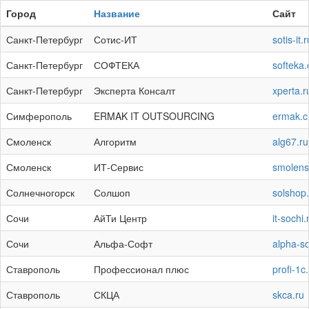
Skip
Город
Название
Сайт
to
main
Санкт-Петербург
Сотис-ИТ
sotis-it.r
content
Санкт-Петербург
СОФТЕКА
softeka
Санкт-Петербург
Эксперта Консалт
xperta.r
Симферополь
ERMAK IT OUTSOURCING
ermak.c
Смоленск
Алгоритм
alg67.ru
Смоленск
ИТ-Сервис
smolensk
Солнечногорск
Солшоп
solshop.
Сочи
АйТи Центр
it-sochi.
Сочи
Альфа-Софт
alpha-so
Ставрополь
Профессионал плюс
profi-1c
Ставрополь
СКЦА
skca.ru