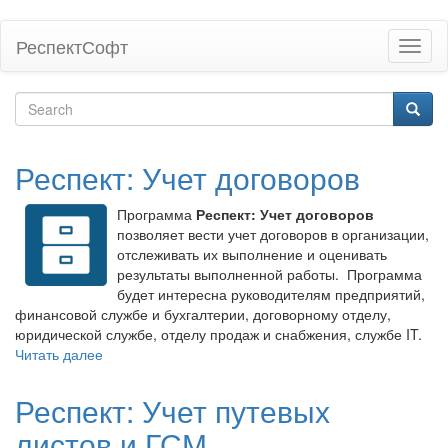
Skip
РеспектСофт
Toggl
to
naviga
main
content
Search
form
Search
Респект: Учет договоров
Программа
Респект: Учет договоров
позволяет вести учет договоров в организации,
отслеживать их выполнение и оценивать
результаты выполненной работы. Программа
будет интересна руководителям предприятий,
финансовой службе и бухгалтерии, договорному отделу,
юридической службе, отделу продаж и снабжения, службе IT.
Читать далее
Респект: Учет путевых
листов и ГСМ