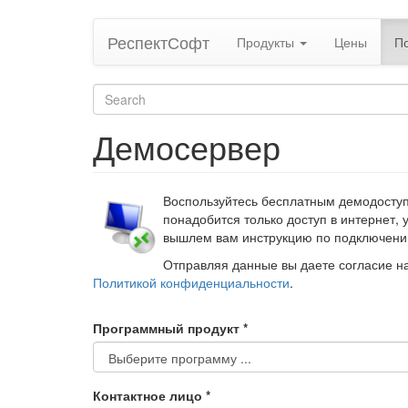
Skip
РеспектСофт
Продукты
Цены
П
to
main
content
Search
form
Search
Демосервер
Воспользуйтесь бесплатным демодосту
понадобится только доступ в интернет, 
вышлем вам инструкцию по подключени
Отправляя данные вы даете согласие н
Политикой конфиденциальности
.
Программный продукт
*
Контактное лицо
*