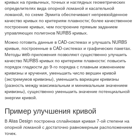
кривых на привычных, точных и наглядных геометрических
определителях вида опорной ломаной и касательной
ломаной, по схеме Эрмита обеспечивают непревзойденное
качество кривых по критериям плавности; более качественное
построение кривых, чем построение прямым заданием
управляющих полигонов NURBS кривых.
Можно готовить данные в CAD-системах и улучшать NURBS
кривые, построенные в CAD-системах и графических пакетах.
Методы web-приложения позволяют существенно улучшить
качество NURBS кривых по критериям плавности: повысить
порядок гладкости до 9-го порядка с плавным изменением
кривизны и кручения, уменьшить число вершин кривой
(экстремумов кривизны), уменьшить вариации кривизны
(разность между максимальным и минимальным значением
кривизны), существенно уменьшить значение потенциальной
энергии кривой.
Пример улучшения кривой
В Alias Design построена сплайновая кривая 7-ой степени на
опорной ломаной с достаточно равномерным расположением
точек.