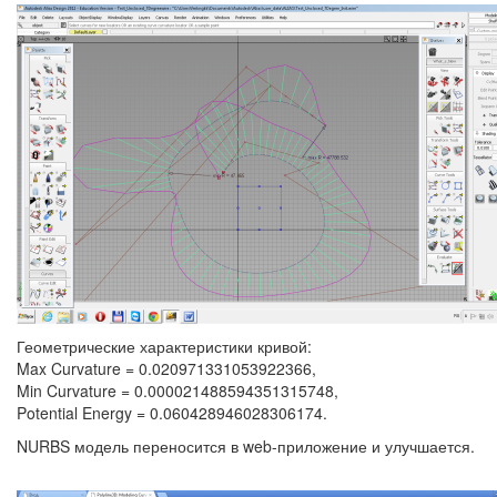
Геометрические характеристики кривой:
Max Curvature = 0.020971331053922366,
Min Curvature = 0.000021488594351315748,
Potential Energy = 0.060428946028306174.
NURBS модель переносится в web-приложение и улучшается.