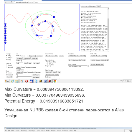
Max Curvature = 0.008394750806113392,
Min Curvature = 0.0037704963439035696,
Potential Energy = 0.04903916633851721.
Улучшенная NURBS кривая 8-ой степени переносится в Alias
Design.