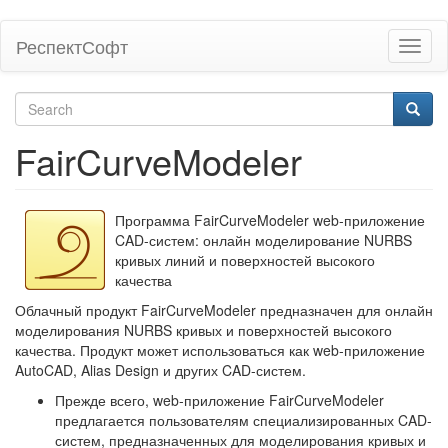
Skip
РеспектСофт
Toggl
to
naviga
main
content
Search
form
Search
FairCurveModeler
Программа FairCurveModeler web-приложение
CAD-систем: онлайн моделирование NURBS
кривых линий и поверхностей высокого
качества
Облачный продукт FairCurveModeler предназначен для онлайн
моделирования NURBS кривых и поверхностей высокого
качества. Продукт может использоваться как web-приложение
AutoCAD, Alias Design и других CAD-систем.
Прежде всего, web-приложение FairCurveModeler
предлагается пользователям специализированных CAD-
систем, предназначенных для моделирования кривых и