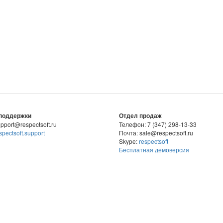
поддержки
Отдел продаж
pport@respectsoft.ru
Телефон: 7 (347) 298-13-33
spectsoft.support
Почта: sale@respectsoft.ru
Skype:
respectsoft
Бесплатная демоверсия