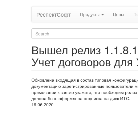
Skip
РеспектСофт
Продукты
Цены
П
to
main
content
Search
form
Search
Вышел релиз 1.1.8.
Учет договоров для 
Обновлена входящая в состав типовая конфигурация
документацию зарегистрированные пользователи мог
примечании к заявке укажите, что необходим релиз
должна быть оформлена подписка на диск ИТС.
19.06.2020