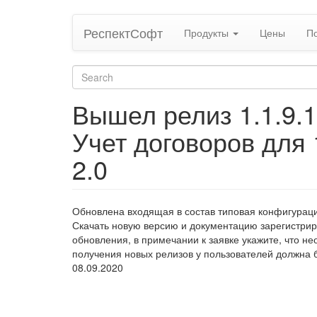
Skip
РеспектСофт
Продукты
Цены
П
to
main
content
Search
form
Search
Вышел релиз 1.1.9.
Учет договоров для 
2.0
Обновлена входящая в состав типовая конфигурация
Скачать новую версию и документацию зарегистрир
обновления, в примечании к заявке укажите, что не
получения новых релизов у пользователей должна 
08.09.2020