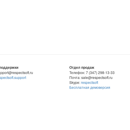
поддержки
Отдел продаж
pport@respectsoft.ru
Телефон: 7 (347) 298-13-33
spectsoft.support
Почта: sale@respectsoft.ru
Skype:
respectsoft
Бесплатная демоверсия