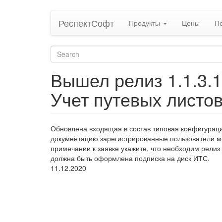
Skip
РеспектСофт
Продукты
Цены
П
to
main
content
Search
form
Search
Вышел релиз 1.1.3.
Учет путевых листо
Обновлена входящая в состав типовая конфигурация
документацию зарегистрированные пользователи мог
примечании к заявке укажите, что необходим релиз
должна быть оформлена подписка на диск ИТС.
11.12.2020