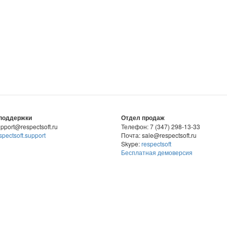
поддержки
Отдел продаж
pport@respectsoft.ru
Телефон: 7 (347) 298-13-33
spectsoft.support
Почта: sale@respectsoft.ru
Skype:
respectsoft
Бесплатная демоверсия