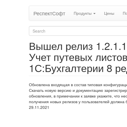
Skip
РеспектСофт
Продукты
Цены
П
to
main
content
Search
form
Search
Вышел релиз 1.2.1.
Учет путевых листо
1С:Бухгалтерии 8 ре
Обновлена входящая в состав типовая конфигурация
Скачать новую версию и документацию зарегистрир
обновления, в примечании к заявке укажите, что не
получения новых релизов у пользователей должна 
29.11.2021