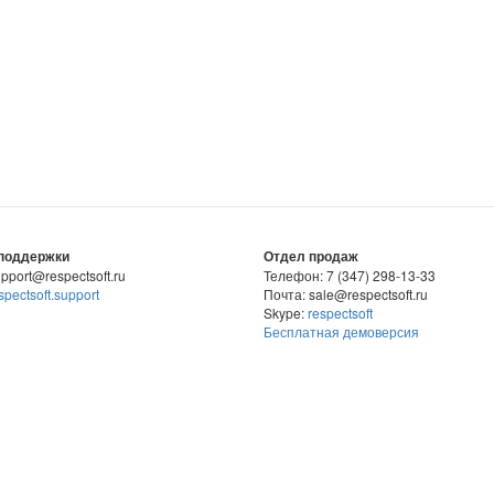
поддержки
Отдел продаж
pport@respectsoft.ru
Телефон: 7 (347) 298-13-33
spectsoft.support
Почта: sale@respectsoft.ru
Skype:
respectsoft
Бесплатная демоверсия