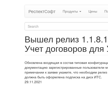
Skip
РеспектСофт
Продукты
Цены
П
to
main
content
Search
form
Search
Вышел релиз 1.1.8.
Учет договоров для 
Обновлена входящая в состав типовая конфигурация
документацию зарегистрированные пользователи мог
примечании к заявке укажите, что необходим релиз
должна быть оформлена подписка на диск ИТС.
29.11.2021