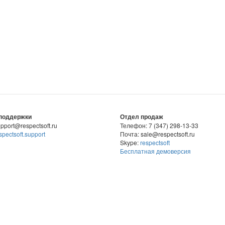
поддержки
Отдел продаж
pport@respectsoft.ru
Телефон: 7 (347) 298-13-33
spectsoft.support
Почта: sale@respectsoft.ru
Skype:
respectsoft
Бесплатная демоверсия