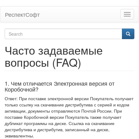
Skip
РеспектСофт
Toggl
to
naviga
main
content
Search
form
Search
Часто задаваемые
вопросы (FAQ)
1. Чем отличается Электронная версия от
Коробочной?
Ответ: При поставке электронной версии Покупатель получает
только ссылку на скачивание дистрибутива с серией и кодом
активации, документы отправляются Почтой России. При
поставке Коробочной версии Покупатель также получает
дубликат программы на диске. Ссылка на скачивание
дистрибутива и дистрибутив, записанный на диске,
эквивалентны.