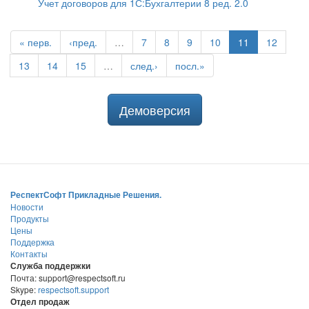
Учет договоров для 1С:Бухгалтерии 8 ред. 2.0
« перв.
‹пред.
…
7
8
9
10
11
12
13
14
15
…
след.›
посл.»
Демоверсия
РеспектСофт Прикладные Решения.
Новости
Продукты
Цены
Поддержка
Контакты
Служба поддержки
Почта: support@respectsoft.ru
Skype:
respectsoft.support
Отдел продаж